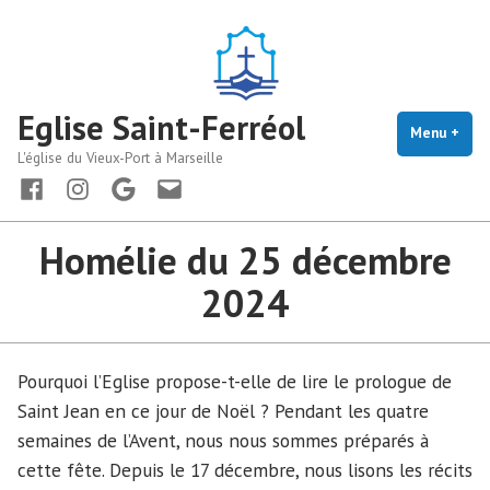
Accéder
au
contenu
Eglise Saint-Ferréol
Menu
+
dépl
rédu
L'église du Vieux-Port à Marseille
Facebook
instagram
maps
Nous
écrire
Homélie du 25 décembre
2024
Pourquoi l’Eglise propose-t-elle de lire le prologue de
Saint Jean en ce jour de Noël ? Pendant les quatre
semaines de l’Avent, nous nous sommes préparés à
cette fête. Depuis le 17 décembre, nous lisons les récits