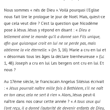
Nous sommes « nés de Dieu ». Voilà pourquoi l’Eglise
nous fait lire le prologue le jour de Noël. Mais, qu’est-ce
que cela veut dire ? C’est la question que Nicodème
pose à Jésus. Jésus y répond en disant : «
Dieu a
tellement aimé le monde qu’il a donné son Fils unique,
afin que quiconque croit en lui ne se perde pas, mais
obtienne la vie éternelle.
» (Jn 3, 16). Marie a cru en lui et
« désormais tous les âges la déclare bienheureuse » (Lc
1, 48). Joseph a cru en lui. Les bergers ont cru en lui. Et
nous ?
Au 17ème siècle, le franciscain Angelus Silésius écrivait
: «
Jésus pourrait naître mille fois à Bethléem, s’il ne naît
en ton cœur, cela ne sert à rien
». Alors, Jésus peut-il
naître dans nos cœur cette année ? «
A tous ceux qui
l’ont reçu, il a donné l’autorité de devenir enfants de Dieu,