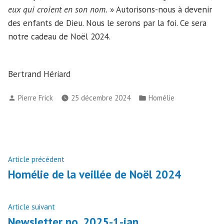
eux qui croient en son nom.
» Autorisons-nous à devenir
des enfants de Dieu. Nous le serons par la foi. Ce sera
notre cadeau de Noël 2024.
Bertrand Hériard
Publié
Publié
Pierre Frick
25 décembre 2024
Homélie
par
dans
Navigation
Article
Article précédent
précédent :
Homélie de la veillée de Noël 2024
de
l’article
Article
Article suivant
suivant
Newsletter no. 2025-1-jan