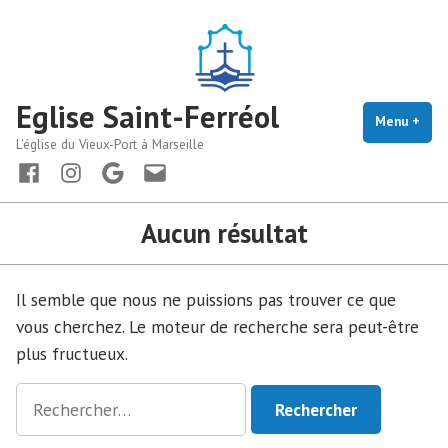
Accéder
au
contenu
Eglise Saint-Ferréol
Menu
+
dépl
rédu
L'église du Vieux-Port à Marseille
Facebook
instagram
maps
Nous
écrire
Aucun résultat
Il semble que nous ne puissions pas trouver ce que
vous cherchez. Le moteur de recherche sera peut-être
plus fructueux.
Rechercher :