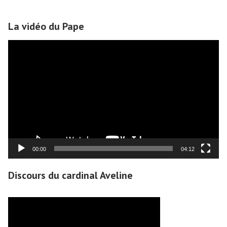
de
l’article
La vidéo du Pape
Lecteur
vidéo
00:00
04:12
Discours du cardinal Aveline