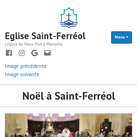
Accéder
au
contenu
Eglise Saint-Ferréol
Menu
+
dépl
rédu
L'église du Vieux-Port à Marseille
Facebook
instagram
maps
Nous
écrire
Image précédente
Image suivante
Noël à Saint-Ferréol