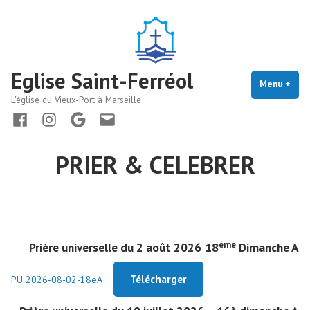
Accéder
au
contenu
Eglise Saint-Ferréol
Menu
+
dépl
rédu
L'église du Vieux-Port à Marseille
Facebook
instagram
maps
Nous
écrire
PRIER & CELEBRER
ème
Prière universelle du 2 août 2026
18
Dimanche A
Télécharger
PU 2026-08-02-18eA